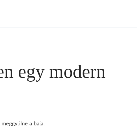
yen egy modern
s meggyűlne a baja.