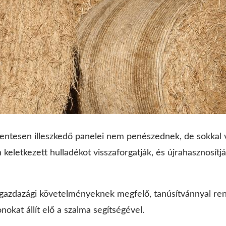
gmentesen illeszkedő panelei nem penészednek, de sokkal 
 keletkezett hulladékot visszaforgatják, és újrahasznosít
dőgazdazági követelményeknek megfelő, tanúsítvánnyal ren
okat állít elő a szalma segítségével.