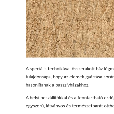
A speciális technikával összerakott ház lé
tulajdonsága, hogy az elemek gyártása során
hasonlítanak a passzívházakhoz.
A helyi beszállítókkal és a fenntartható er
egyszerű, látványos és természetbarát otthon