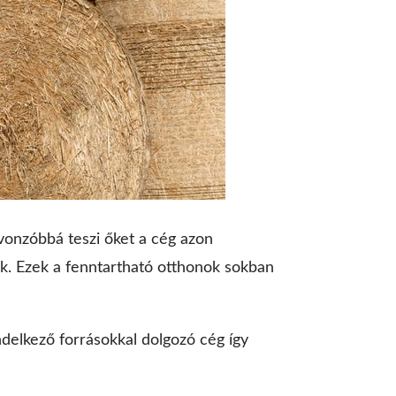
vonzóbbá teszi őket a cég azon
ják. Ezek a fenntartható otthonok sokban
delkező forrásokkal dolgozó cég így