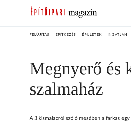
FELÚJÍTÁS
ÉPÍTKEZÉS
ÉPÜLETEK
INGATLAN
Megnyerő és k
szalmaház
A 3 kismalacról szóló mesében a farkas egy fú