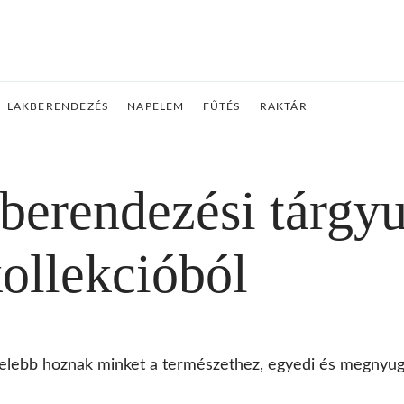
LAKBERENDEZÉS
NAPELEM
FŰTÉS
RAKTÁR
berendezési tárgy
llekcióból
lebb hoznak minket a természethez, egyedi és megnyugt