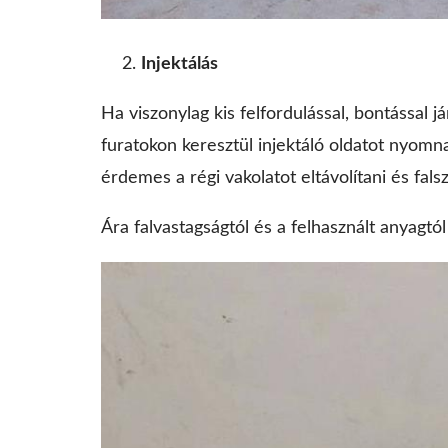
Injektálás
Ha viszonylag kis felfordulással, bontással 
furatokon keresztül injektáló oldatot nyomnak
érdemes a régi vakolatot eltávolítani és falsz
Ára falvastagságtól és a felhasznált anyagt