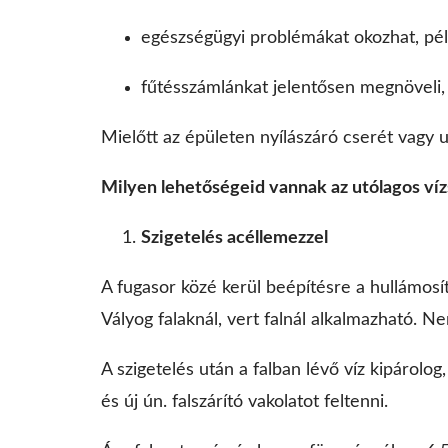
egészségügyi problémákat okozhat, pé
fűtésszámlánkat jelentősen megnöveli, 
Mielőtt az épületen nyílászáró cserét vagy u
Milyen lehetőségeid vannak az utólagos víz
Szigetelés acéllemezzel
A fugasor közé kerül beépítésre a hullámosíto
Vályog falaknál, vert falnál alkalmazható. N
A szigetelés után a falban lévő víz kipárolog,
és új ún. falszárító vakolatot feltenni.