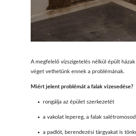
A megfelelő vízszigetelés nélkül épült házak 
véget vethetünk ennek a problémának.
Miért jelent problémát a falak vizesedése?
rongálja az épület szerkezetét
a vakolat lepereg, a falak salétromoso
a padlót, berendezési tárgyakat is tönk