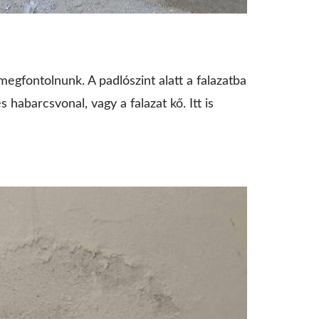
megfontolnunk. A padlószint alatt a falazatba
 habarcsvonal, vagy a falazat kő. Itt is