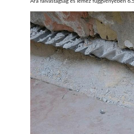
Ára falvastagság és lemez függvényében 6.