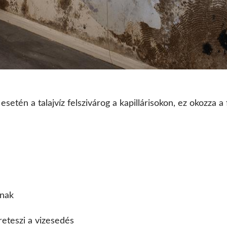
esetén a talajvíz felszivárog a kapillárisokon, ez okozza a
dnak
reteszi a vizesedés