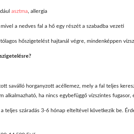
ldául
asztma
, allergia
mivel a nedves fal a hő egy részét a szabadba vezeti
tólagos hőszigetelést hajtanál végre, mindenképpen vízszi
szigetelésre?
tt saválló horganyzott acéllemez, mely a fal teljes keresz
em alkalmazható, ha nincs egybefüggő vízszintes fugasor,
 a teljes száradás 3-6 hónap elteltével következik be. Érde